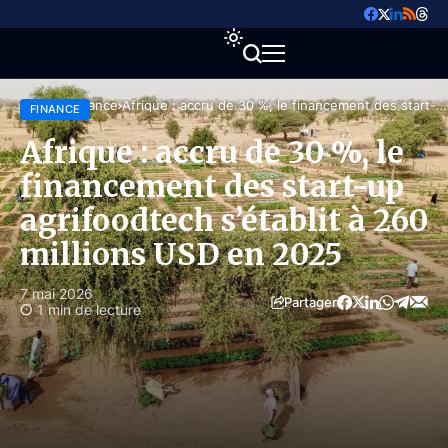
Accueil
Finance
Afrique : accru de 30 %, le financement des start-
FINANCE
up agrifoodtech s’établit à 260 millions USD en
2025
Afrique : accru de 30 %, le
financement des start-up
agrifoodtech s’établit à 260
millions USD en 2025
7 mai 2026
Partager
1 min de lecture