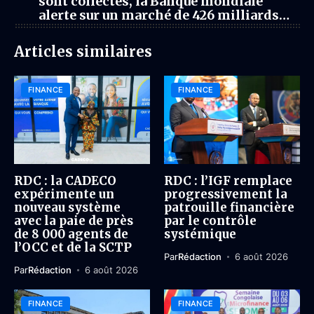
sont collectés, la Banque mondiale
alerte sur un marché de 426 milliards
USD d’ici 2050
Articles similaires
FINANCE
FINANCE
RDC : la CADECO
RDC : l’IGF remplace
expérimente un
progressivement la
nouveau système
patrouille financière
avec la paie de près
par le contrôle
de 8 000 agents de
systémique
l’OCC et de la SCTP
Par
Rédaction
6 août 2026
Par
Rédaction
6 août 2026
FINANCE
FINANCE