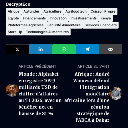
DecryptEco
Afrique
AgFunder
Agriculture
Agrifoodtech
Cuisson Propre
Égypte
Financements
Innovation
Investissements
Kenya
Plateformes Agricoles
Sécurité Alimentaire
Services Financiers
Start-Up
Technologies Alimentaires
ARTICLE PRÉCÉDENT
ARTICLE SUIVANT
Monde : Alphabet
Afrique : André
enregistre 109,9
Wameso défend
milliards USD de
l’intégration
chiffre d’affaires
monétaire
au T1 2026, avec un
africaine lors d’une
bénéfice net en
réunion
hausse de 81 %
stratégique de
l’ABCA à Dakar