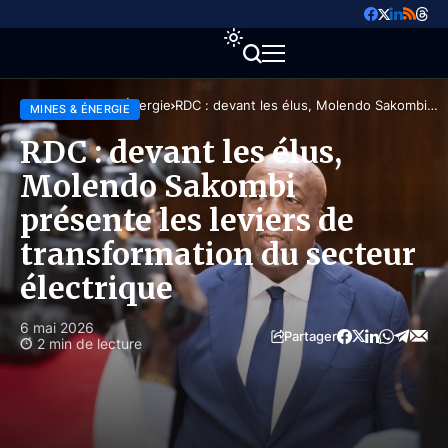
Accueil
Mines & Énergie
RDC : devant les élus, Molendo Sakombi
MINES & ÉNERGIE
présente les leviers de transformation du
secteur électrique
RDC : devant les élus,
Molendo Sakombi
présente les leviers de
transformation du secteur
électrique
6 mai 2026
Partager
2 min de lecture