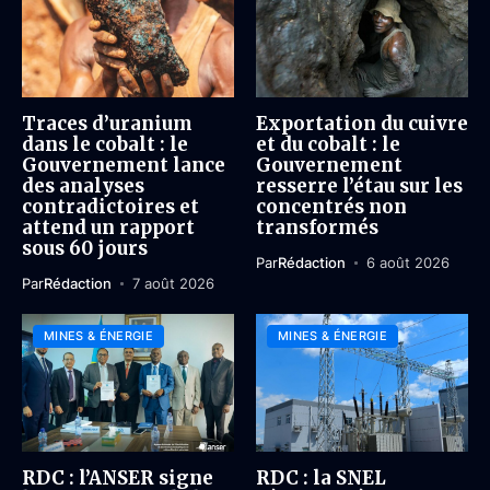
Traces d’uranium
Exportation du cuivre
dans le cobalt : le
et du cobalt : le
Gouvernement lance
Gouvernement
des analyses
resserre l’étau sur les
contradictoires et
concentrés non
attend un rapport
transformés
sous 60 jours
Par
Rédaction
6 août 2026
Par
Rédaction
7 août 2026
MINES & ÉNERGIE
MINES & ÉNERGIE
RDC : l’ANSER signe
RDC : la SNEL