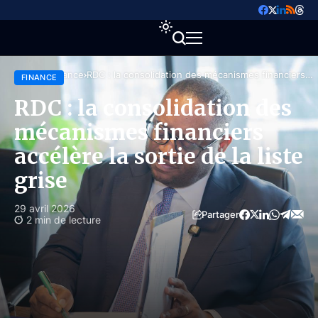
Accueil
Finance
RDC : la consolidation des mécanismes financiers
FINANCE
accélère la sortie de la liste grise
RDC : la consolidation des
mécanismes financiers
accélère la sortie de la liste
grise
29 avril 2026
Partager
2 min de lecture