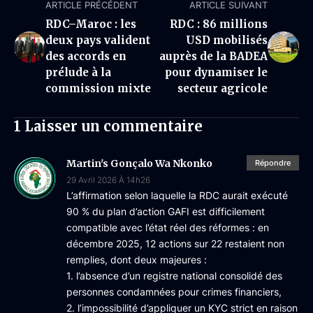
ARTICLE PRÉCÉDENT
ARTICLE SUIVANT
RDC–Maroc : les
RDC : 86 millions
deux pays valident
USD mobilisés
des accords en
auprès de la BADEA
prélude à la
pour dynamiser le
commission mixte
secteur agricole
1 Laisser un commentaire
Martin's Gonçalo Wa Nkonko
Répondre
29 Avril 2026 À 14h26
L’affirmation selon laquelle la RDC aurait exécuté
90 % du plan d’action GAFI est difficilement
compatible avec l’état réel des réformes : en
décembre 2025, 12 actions sur 22 restaient non
remplies, dont deux majeures :
1. l’absence d’un registre national consolidé des
personnes condamnées pour crimes financiers,
2. l’impossibilité d’appliquer un KYC strict en raison