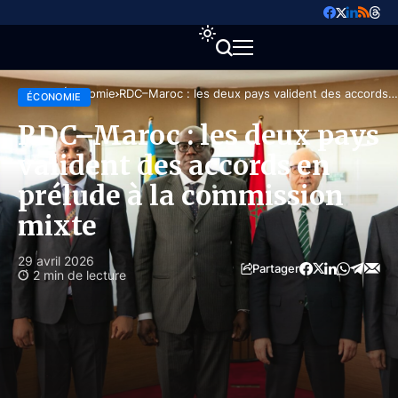
Accueil
Économie
RDC–Maroc : les deux pays valident des accords
ÉCONOMIE
en prélude à la commission mixte
RDC–Maroc : les deux pays
valident des accords en
prélude à la commission
mixte
29 avril 2026
Partager
2 min de lecture