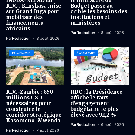
l’AUDA-NEPAD en
le ministère du
RDC : Kinshasa mise
Budget passe au
sur Grand Inga pour
crible les besoins des
mobiliser des
institutions et
financements
ministères
africains
Par
Rédaction
8 août 2026
Par
Rédaction
8 août 2026
ÉCONOMIE
ÉCONOMIE
RDC-Zambie : 850
RDC : la Présidence
millions USD
affiche le taux
nécessaires pour
d’engagement
construire le
budgétaire le plus
corridor stratégique
élevé avec 92,2 %
Kasomeno-Mwenda
Par
Rédaction
6 août 2026
Par
Rédaction
7 août 2026