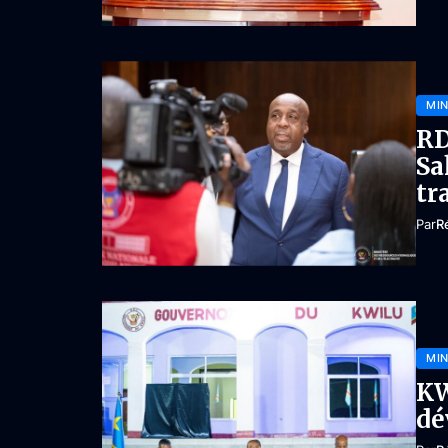
MIN
RD
Sa
tr
Par
R
MIN
KW
dé