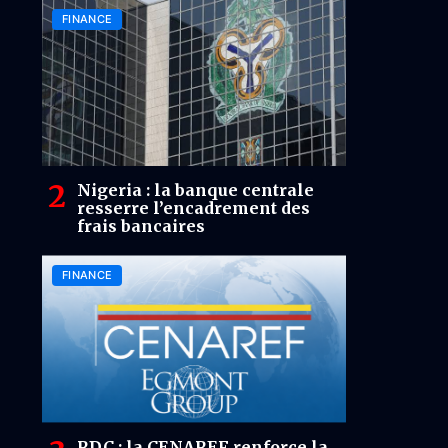
FINANCE
Nigeria : la banque centrale
resserre l’encadrement des
frais bancaires
FINANCE
RDC : la CENAREF renforce la