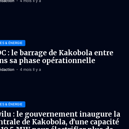
édaction
4 mois Il y a
ES & ÉNERGIE
C : le barrage de Kakobola entre
ns sa phase opérationnelle
édaction
4 mois Il y a
ES & ÉNERGIE
ilu : le gouvernement inaugure la
ntrale de Kakobola, d’une capacité