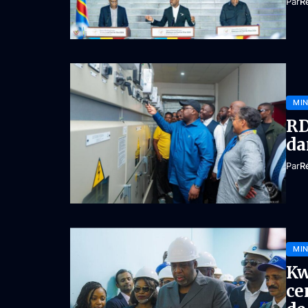
Par
R
MIN
RD
da
Par
R
MIN
Kw
ce