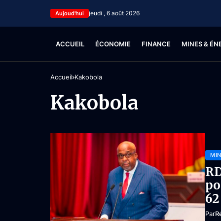
jeudi , 6 août 2026
Aujoud'hui
ACCUEIL
ÉCONOMIE
FINANCE
MINES & ÉN
Accueil
Kakobola
Kakobola
MIN
RD
po
62
Par
R