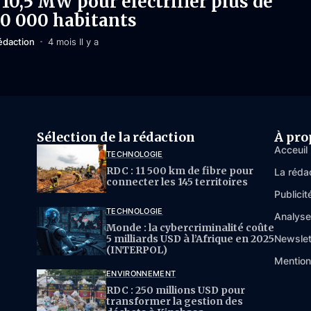
 10,5 MW pour électrifier plus de
0 000 habitants
édaction
4 mois Il y a
Sélection de la rédaction
À pro
Acceuil
TECHNOLOGIE
RDC : 11 500 km de fibre pour
La réda
connecter les 145 territoires
Publicit
TECHNOLOGIE
Analys
Monde : la cybercriminalité coûte
5 milliards USD à l’Afrique en 2025
Newslet
(INTERPOL)
Mention
ENVIRONNEMENT
RDC : 250 millions USD pour
transformer la gestion des