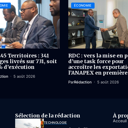
OMIE
ÉCONOMIE
45 Territoires : 341
RDC : vers la mise en p
es livrés sur 731, soit
d’une task force pour
% d’exécution
accroître les exportati
l’ANAPEX en première
ction
5 août 2026
Par
Rédaction
5 août 2026
Sélection de la rédaction
À pro
Acceuil
TECHNOLOGIE