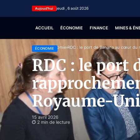
jeudi , 6 août 2026
Aujoud'hui
ACCUEIL
ÉCONOMIE
FINANCE
MINES & ÉN
Accueil
Économie
RDC : le port de Banana au cœur d
ÉCONOMIE
RDC : le port
rapprochemen
Royaume-Un
15 avril 2026
2 min de lecture