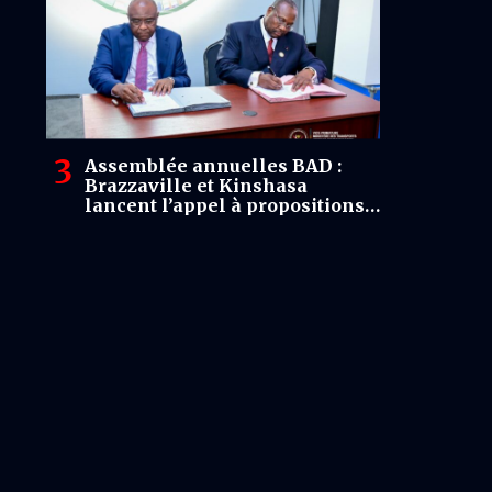
Assemblée annuelles BAD :
Brazzaville et Kinshasa
lancent l’appel à propositions
pour le pont route-rail entre les
deux capitales