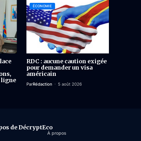
ÉCONOMIE
lace
RDC : aucune caution exigée
pour demander un visa
ons,
américain
 ligne
Par
Rédaction
5 août 2026
pos de DécryptEco
À propos