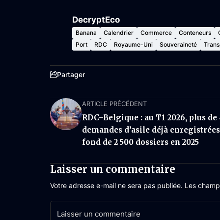
DecryptEco
Banana
Calendrier
Commerce
Conteneurs
Port
RDC
Royaume-Uni
Souveraineté
Trans
Partager
ARTICLE PRÉCÉDENT
RDC–Belgique : au T1 2026, plus de
demandes d’asile déjà enregistrées
fond de 2 500 dossiers en 2025
Laisser un commentaire
Votre adresse e-mail ne sera pas publiée.
Les champs