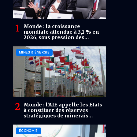
Monde : la croissance
mondiale attendue à 3,1 % en
2026, sous pression des
tensions géopolitiques
MINES & ÉNERGIE
Monde : l’AIE appelle les États
à constituer des réserves
stratégiques de minerais
critiques face aux risques
d’approvisionnement
ÉCONOMIE