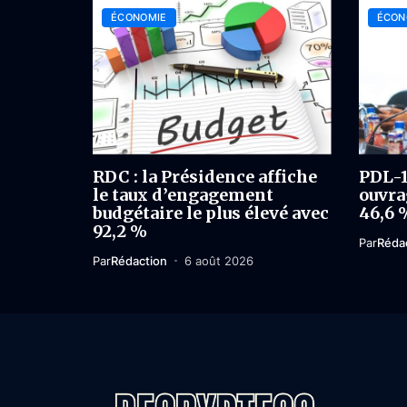
ÉCONOMIE
ÉCON
RDC : la Présidence affiche
PDL-1
le taux d’engagement
ouvrag
budgétaire le plus élevé avec
46,6 
92,2 %
Par
Réda
Par
Rédaction
6 août 2026