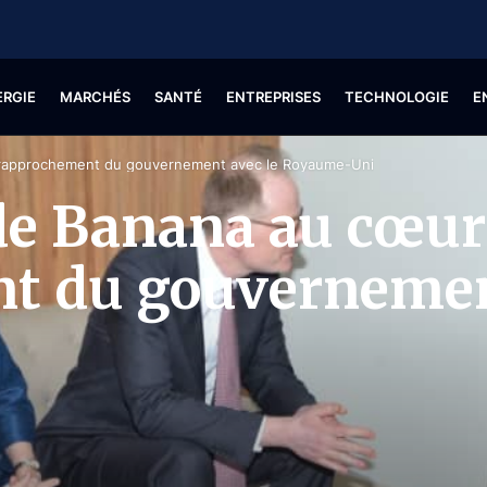
ERGIE
MARCHÉS
SANTÉ
ENTREPRISES
TECHNOLOGIE
E
u rapprochement du gouvernement avec le Royaume-Uni
 de Banana au cœur
t du gouvernemen
i