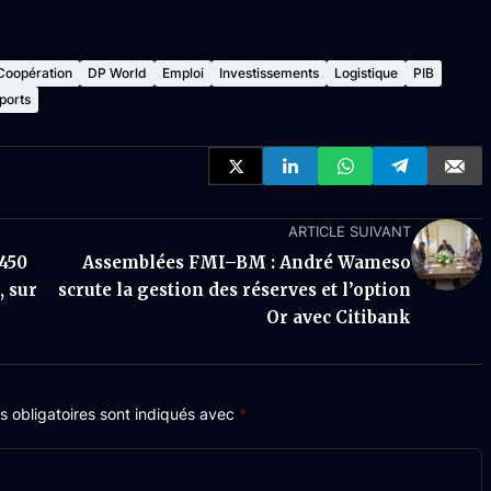
Coopération
DP World
Emploi
Investissements
Logistique
PIB
ports
ARTICLE SUIVANT
 450
Assemblées FMI–BM : André Wameso
, sur
scrute la gestion des réserves et l’option
Or avec Citibank
 obligatoires sont indiqués avec
*