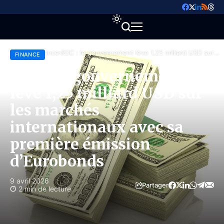
Accueil
Finance
RDC : le gouvernement lève 1,25 milliard USD sur
FINANCE
les marchés internationaux avec sa première
émission d’Eurobonds
RDC : le gouvernement
lève 1,25 milliard USD sur
les marchés
internationaux avec sa
première émission
d’Eurobonds
9 avril 2026
Partager
2 min de lecture