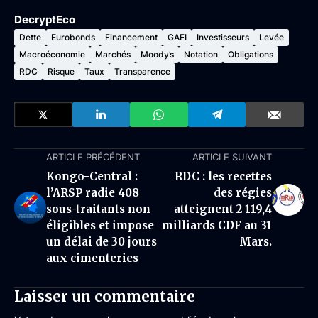
DecryptEco
Dette
Eurobonds
Financement
GAFI
Investisseurs
Levée
Macroéconomie
Marchés
Moody’s
Notation
Obligations
RDC
Risque
Taux
Transparence
ARTICLE PRÉCÉDENT
ARTICLE SUIVANT
Kongo-Central :
RDC : les recettes
l’ARSP radie 408
des régies
sous-traitants non
atteignent 2 119,4
éligibles et impose
milliards CDF au 31
un délai de 30 jours
Mars.
aux cimenteries
Laisser un commentaire