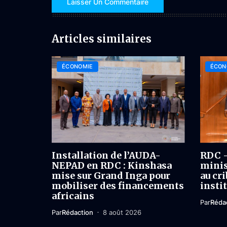
Articles similaires
ÉCONOMIE
ÉCON
Installation de l’AUDA-
RDC –
NEPAD en RDC : Kinshasa
minis
mise sur Grand Inga pour
au cri
mobiliser des financements
insti
africains
Par
Réda
Par
Rédaction
8 août 2026