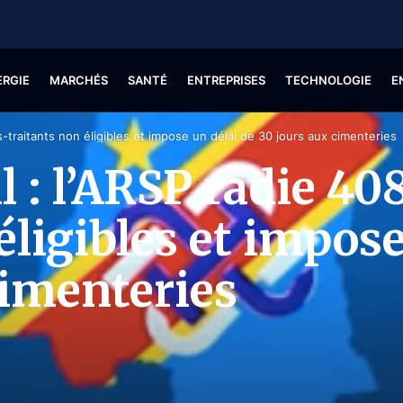
ERGIE
MARCHÉS
SANTÉ
ENTREPRISES
TECHNOLOGIE
E
-traitants non éligibles et impose un délai de 30 jours aux cimenteries
 : l’ARSP radie 40
éligibles et impose
cimenteries