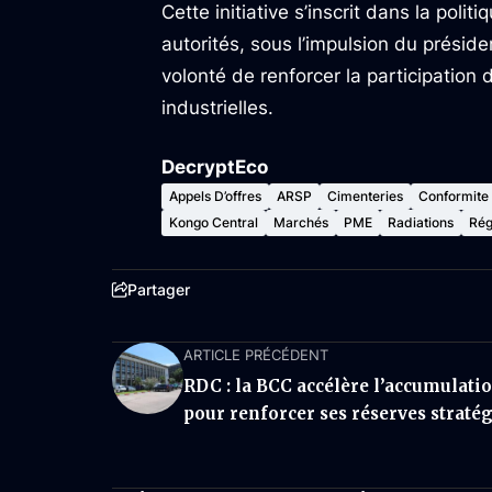
Cette initiative s’inscrit dans la poli
autorités, sous l’impulsion du préside
volonté de renforcer la participation
industrielles.
DecryptEco
Appels D’offres
ARSP
Cimenteries
Conformite
Kongo Central
Marchés
PME
Radiations
Rég
Partager
ARTICLE PRÉCÉDENT
RDC : la BCC accélère l’accumulatio
pour renforcer ses réserves straté