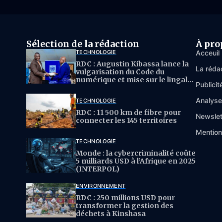
Sélection de la rédaction
À pro
TECHNOLOGIE
Acceuil
RDC : Augustin Kibassa lance la
La réda
vulgarisation du Code du
numérique et mise sur le lingala
Publicit
pour l’IA
Analys
TECHNOLOGIE
RDC : 11 500 km de fibre pour
Newslet
connecter les 145 territoires
Mention
TECHNOLOGIE
Monde : la cybercriminalité coûte
5 milliards USD à l’Afrique en 2025
(INTERPOL)
ENVIRONNEMENT
RDC : 250 millions USD pour
transformer la gestion des
déchets à Kinshasa