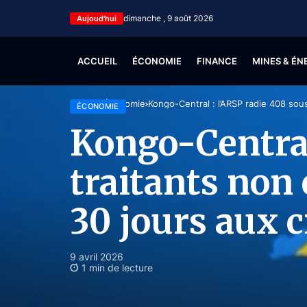
dimanche , 9 août 2026
Aujoud'hui
ACCUEIL
ÉCONOMIE
FINANCE
MINES & ÉN
Accueil
Économie
Kongo-Central : l’ARSP radie 408 sous
ÉCONOMIE
Kongo-Central
traitants non 
30 jours aux 
9 avril 2026
1 min de lecture