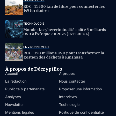
TECHNOLOGIE
RDC : 11 500 km de fibre pour connecter les
145 territoires
TECHNOLOGIE
Monde : la cybercriminalité coûte 5 milliards
USD à l’Afrique en 2025 (INTERPOL)
ENVIRONNEMENT
RDC : 250 millions USD pour transformer la
gestion des déchets à Kinshasa
À propos de DécryptEco
Acceuil
À propos
La rédaction
Nous contacter
Publicité & partenariats
Proposer une information
Analyses
Interviews
Newsletter
Technologie
Mentions légales
Politique de confidentialité