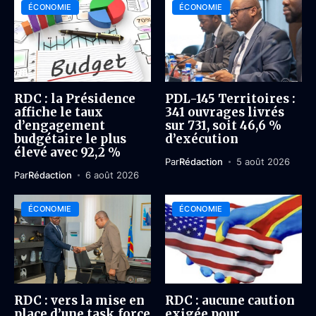
ÉCONOMIE
ÉCONOMIE
RDC : la Présidence
PDL-145 Territoires :
affiche le taux
341 ouvrages livrés
d’engagement
sur 731, soit 46,6 %
budgétaire le plus
d’exécution
élevé avec 92,2 %
Par
Rédaction
5 août 2026
Par
Rédaction
6 août 2026
ÉCONOMIE
ÉCONOMIE
RDC : vers la mise en
RDC : aucune caution
place d’une task force
exigée pour