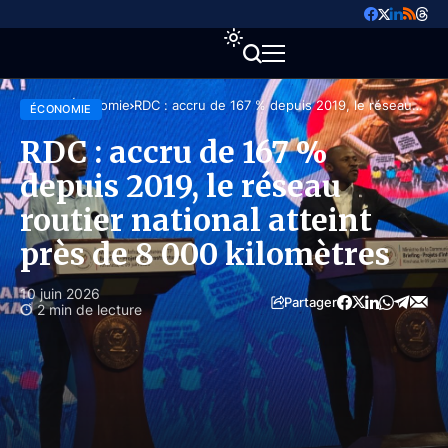
Accueil
Économie
RDC : accru de 167 % depuis 2019, le réseau
ÉCONOMIE
routier national atteint près de 8 000 kilomètres
RDC : accru de 167 %
depuis 2019, le réseau
routier national atteint
près de 8 000 kilomètres
10 juin 2026
Partager
2 min de lecture