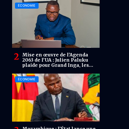
ÉCONOMIE
Mise en œuvre de l’Agenda
2063 de l’UA : Julien Paluku
plaide pour Grand Inga, les
batteries et les terres arables
de la RDC
ÉCONOMIE
Mozambique : l’État lance une