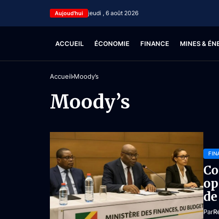
jeudi , 6 août 2026
Aujoud'hui
ACCUEIL
ÉCONOMIE
FINANCE
MINES & ÉN
Accueil
Moody’s
Moody’s
FIN
Co
op
de
Par
R