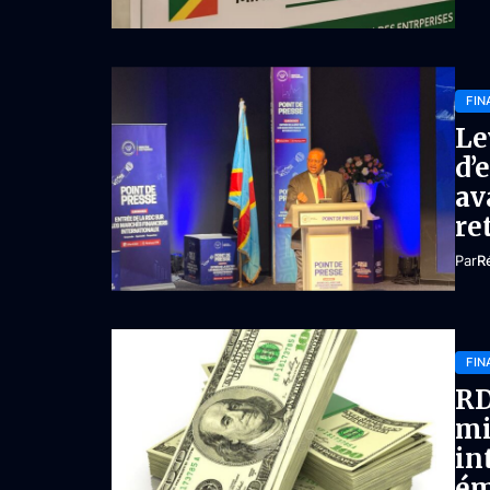
FIN
Le
d’
av
re
Par
R
FIN
RD
mi
in
ém