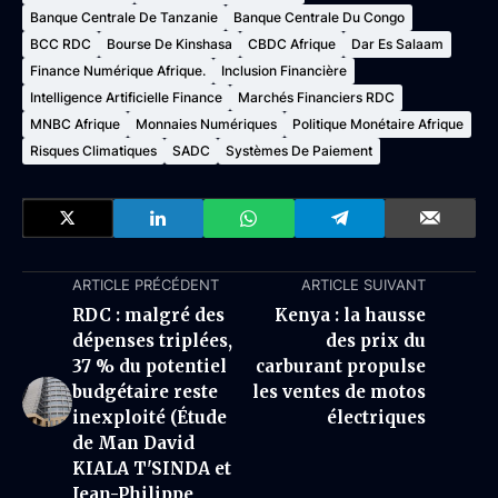
Banque Centrale De Tanzanie
Banque Centrale Du Congo
BCC RDC
Bourse De Kinshasa
CBDC Afrique
Dar Es Salaam
Finance Numérique Afrique.
Inclusion Financière
Intelligence Artificielle Finance
Marchés Financiers RDC
MNBC Afrique
Monnaies Numériques
Politique Monétaire Afrique
Risques Climatiques
SADC
Systèmes De Paiement
ARTICLE PRÉCÉDENT
ARTICLE SUIVANT
RDC : malgré des
Kenya : la hausse
dépenses triplées,
des prix du
37 % du potentiel
carburant propulse
budgétaire reste
les ventes de motos
inexploité (Étude
électriques
de Man David
KIALA T'SINDA et
Jean-Philippe