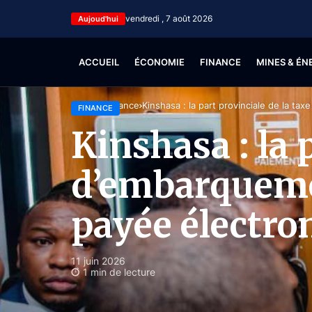
vendredi , 7 août 2026
Aujoud'hui
ACCUEIL
ÉCONOMIE
FINANCE
MINES & ÉN
Accueil
Finance
Kinshasa : la part provinciale de la t
FINANCE
Kinshasa : la 
d’embarquemen
payée électr
11 juin 2026
1 min de lecture