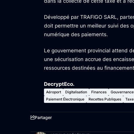
dans la collecte de cette taxe et à ré
Développé par TRAFIGO SARL, partena
doit permettre un meilleur suivi des o
numérique des paiements.
Le gouvernement provincial attend de
une sécurisation accrue des encaisse
ressources destinées au financement 
DecryptEco.
Aéroport
Digitalisation
Finances
Gouvernance
Paiement Électronique
Recettes Publiques
Taxe
Partager