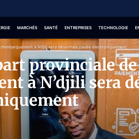
ERGIE
MARCHÉS
SANTÉ
ENTREPRISES
TECHNOLOGIE
E
axe d’embarquement à N’djili sera désormais payée électroniquement
part provinciale de
t à N’djili sera 
oniquement