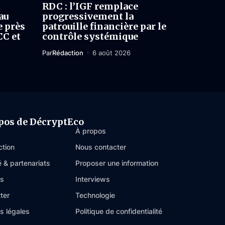
RDC : l’IGF remplace
au
progressivement la
e près
patrouille financière par le
CC et
contrôle systémique
Par
Rédaction
6 août 2026
pos de DécryptEco
À propos
ction
Nous contacter
é & partenariats
Proposer une information
es
Interviews
ter
Technologie
s légales
Politique de confidentialité