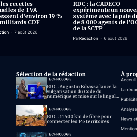
les recettes
RDC : la CADECO
elles de TVA
expérimente un nouve
essent d’environ 19 %
système avec la paie d
 milliards CDF
de 8 000 agents de l’O
de la SCTP
ction
7 août 2026
Par
Rédaction
6 août 2026
Sélection de la rédaction
À pro
TECHNOLOGIE
Acceuil
RDC : Augustin Kibassa lance la
La réda
vulgarisation du Code du
numérique et mise sur le lingala
Publicit
pour l’IA
Analys
TECHNOLOGIE
RDC : 11 500 km de fibre pour
Newslet
connecter les 145 territoires
Mention
TECHNOLOGIE