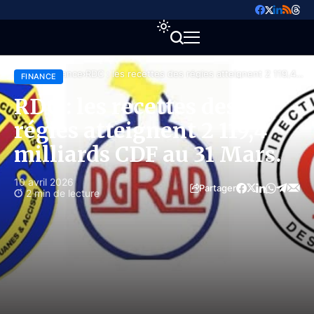
Accueil
Finance
RDC : les recettes des régies atteignent 2 119,4
FINANCE
milliards CDF au 31 Mars.
RDC : les recettes des
régies atteignent 2 119,4
milliards CDF au 31 Mars.
10 avril 2026
Partager
2 min de lecture