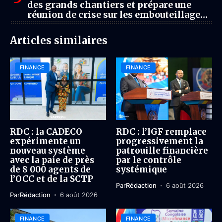
des grands chantiers et prépare une
réunion de crise sur les embouteillages à
Kinshasa
Articles similaires
FINANCE
FINANCE
RDC : la CADECO
RDC : l’IGF remplace
expérimente un
progressivement la
nouveau système
patrouille financière
avec la paie de près
par le contrôle
de 8 000 agents de
systémique
l’OCC et de la SCTP
Par
Rédaction
6 août 2026
Par
Rédaction
6 août 2026
FINANCE
FINANCE