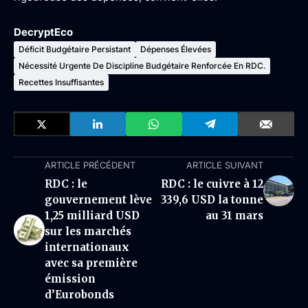
DecryptEco
Déficit Budgétaire Persistant
Dépenses Élevées
Nécessité Urgente De Discipline Budgétaire Renforcée En RDC.
Recettes Insuffisantes
ARTICLE PRÉCÉDENT
ARTICLE SUIVANT
RDC : le
RDC : le cuivre à 12
gouvernement lève
339,6 USD la tonne
1,25 milliard USD
au 31 mars
sur les marchés
internationaux
avec sa première
émission
d’Eurobonds