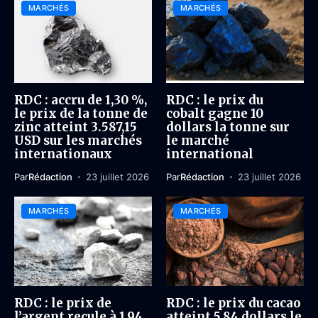
MARCHÉS
MARCHÉS
RDC : accru de 1,30 %,
RDC : le prix du
le prix de la tonne de
cobalt gagne 10
zinc atteint 3.587,15
dollars la tonne sur
USD sur les marchés
le marché
internationaux
international
Par
Rédaction
23 juillet 2026
Par
Rédaction
23 juillet 2026
MARCHÉS
MARCHÉS
RDC : le prix de
RDC : le prix du cacao
l’argent recule à 1,94
atteint 5,84 dollars le