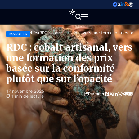
Accueil
Marchés
RDC : cobalt artisanal, vers une formation des prix
MARCHÉS
basée sur la conformité plutôt que sur l’opacité
RDC : cobalt artisanal, vers
une formation des prix
basée sur la conformité
plutôt que sur l’opacité
17 novembre 2025
Partager
1 min de lecture