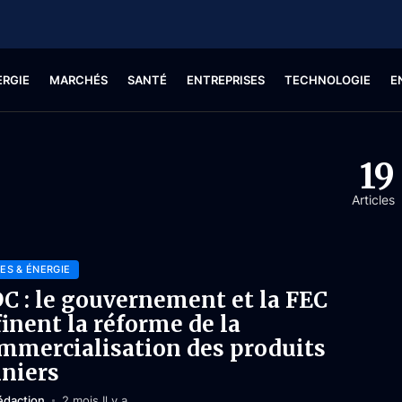
ERGIE
MARCHÉS
SANTÉ
ENTREPRISES
TECHNOLOGIE
E
19
Articles
ES & ÉNERGIE
C : le gouvernement et la FEC
finent la réforme de la
mmercialisation des produits
niers
édaction
2 mois Il y a