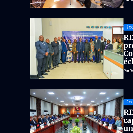
ÉC
RD
pr
Co
éc
Par
R
ÉC
RD
ca
un