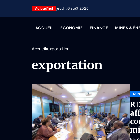
jeudi , 6 août 2026
Aujoud'hui
ACCUEIL
ÉCONOMIE
FINANCE
MINES & ÉN
Accueil
exportation
exportation
MIN
RD
af
co
mi
Par
R