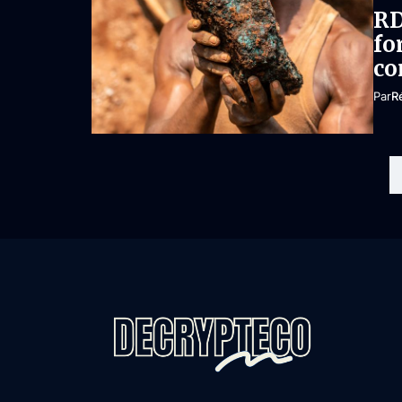
RD
fo
co
Par
R