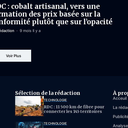
C : cobalt artisanal, vers une
rmation des prix basée sur la
nformité plutôt que sur l’opacité
édaction
9 mois Il y a
Voir Plus
Sélection de la rédaction
À pro
Acceuil
TECHNOLOGIE
RDC : 11 500 km de fibre pour
La réda
connecter les 145 territoires
Publicit
TECHNOLOGIE
Analys