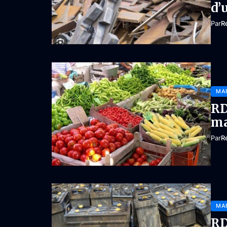
d’
Par
R
MA
RD
ma
Par
R
MA
RD