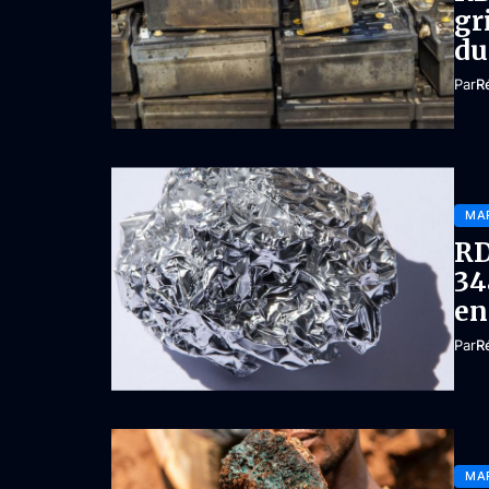
gr
du
Par
R
MA
RD
34
en
Par
R
MA