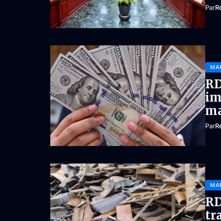
Par
R
MA
RD
im
ma
Par
R
MA
RD
tr