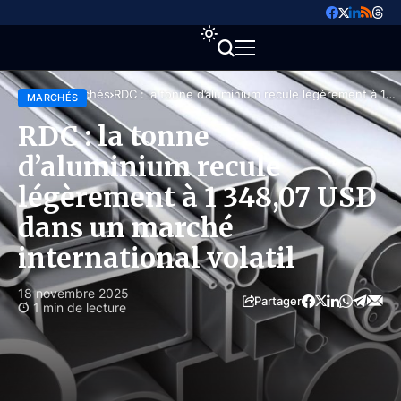
Accueil
Marchés
RDC : la tonne d’aluminium recule légèrement à 1
MARCHÉS
348,07 USD dans un marché international volatil
RDC : la tonne
d’aluminium recule
légèrement à 1 348,07 USD
dans un marché
international volatil
18 novembre 2025
Partager
1 min de lecture