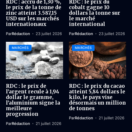
RDC : accru de 1,30 %,
RDC : le prix du
le prix de la tonne de
cobalt gagne 10
zinc atteint 3.587,15
dollars la tonne sur
USD sur les marchés
le marché
internationaux
international
Par
Rédaction
23 juillet 2026
Par
Rédaction
23 juillet 2026
MARCHÉS
MARCHÉS
RDC : le prix de
RDC : le prix du cacao
l’argent recule à 1,94
atteint 5,84 dollars le
dollar le gramme,
kilo, le pays vise
l’aluminium signe la
désormais un million
meilleure
de tonnes
progression
Par
Rédaction
21 juillet 2026
Par
Rédaction
21 juillet 2026