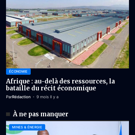
ÉCONOMIE
Afrique : au-delà des ressources, la
bataille du récit économique
Par
Rédaction
9 mois Il y a
À ne pas manquer
MINES & ÉNERGIE