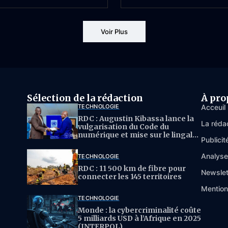
Voir Plus
Sélection de la rédaction
À pro
TECHNOLOGIE
Acceuil
RDC : Augustin Kibassa lance la
La réda
vulgarisation du Code du
numérique et mise sur le lingala
Publicit
pour l’IA
Analys
TECHNOLOGIE
RDC : 11 500 km de fibre pour
Newslet
connecter les 145 territoires
Mention
TECHNOLOGIE
Monde : la cybercriminalité coûte
5 milliards USD à l’Afrique en 2025
(INTERPOL)