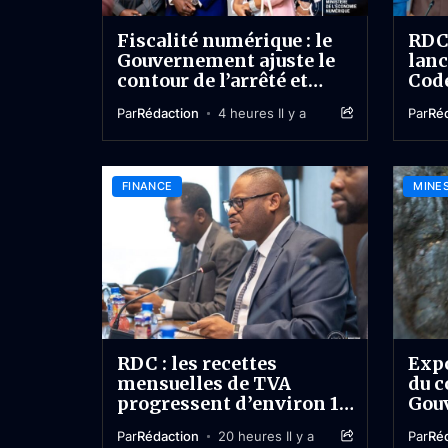
Fiscalité numérique : le
RDC 
Gouvernement ajuste le
lanc
contour de l’arrêté et
Code
exclut les startups du
mise
Par
Rédaction
4 heures Il y a
Par
Ré
nouveau barème
l’IA
FINANCE
MINES
RDC : les recettes
Expo
mensuelles de TVA
du c
progressent d’environ 19
Gou
% à 340 milliards CDF
l’ét
Par
Rédaction
20 heures Il y a
Par
Ré
non