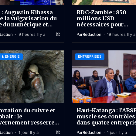
: Augustin Kibassa
RDC-Zambie : 850
e la vulgarisation du
millions USD
 du numérique et
nécessaires pour
 sur le lingala pour
construire le corrido
daction
9 heures Il y a
Par
Rédaction
19 heures Il y a
stratégique Kasome
Mwenda
 & ÉNERGIE
ENTREPRISES
rtation du cuivre et
Haut-Katanga : l’ARS
obalt : le
muscle ses contrôles
vernement resserre
dans quatre entrepri
au sur les concentrés
minières
daction
1 jour Il y a
Par
Rédaction
1 jour Il y a
 transformés