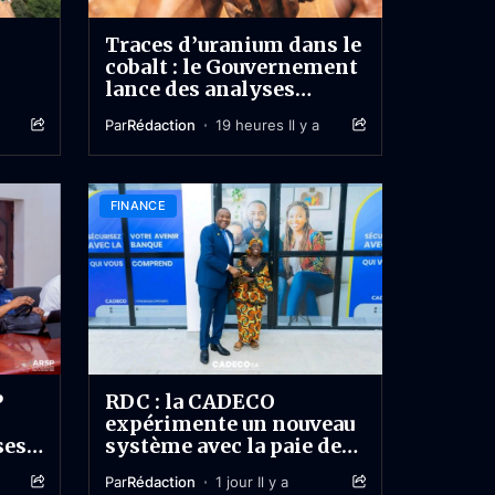
Traces d’uranium dans le
cobalt : le Gouvernement
lance des analyses
r
contradictoires et attend
Par
Rédaction
19 heures Il y a
no-
un rapport sous 60 jours
FINANCE
P
RDC : la CADECO
expérimente un nouveau
ses
système avec la paie de
près de 8 000 agents de
Par
Rédaction
1 jour Il y a
l’OCC et de la SCTP