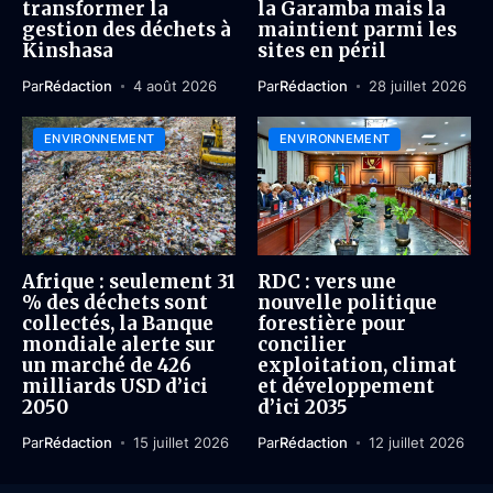
transformer la
la Garamba mais la
gestion des déchets à
maintient parmi les
Kinshasa
sites en péril
Par
Rédaction
4 août 2026
Par
Rédaction
28 juillet 2026
ENVIRONNEMENT
ENVIRONNEMENT
Afrique : seulement 31
RDC : vers une
% des déchets sont
nouvelle politique
collectés, la Banque
forestière pour
mondiale alerte sur
concilier
un marché de 426
exploitation, climat
milliards USD d’ici
et développement
2050
d’ici 2035
Par
Rédaction
15 juillet 2026
Par
Rédaction
12 juillet 2026