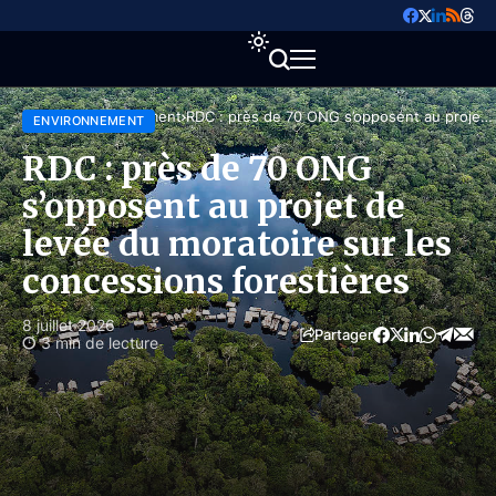
Accueil
Environnement
RDC : près de 70 ONG s’opposent au projet
ENVIRONNEMENT
de levée du moratoire sur les concessions
forestières
RDC : près de 70 ONG
s’opposent au projet de
levée du moratoire sur les
concessions forestières
8 juillet 2026
Partager
3 min de lecture