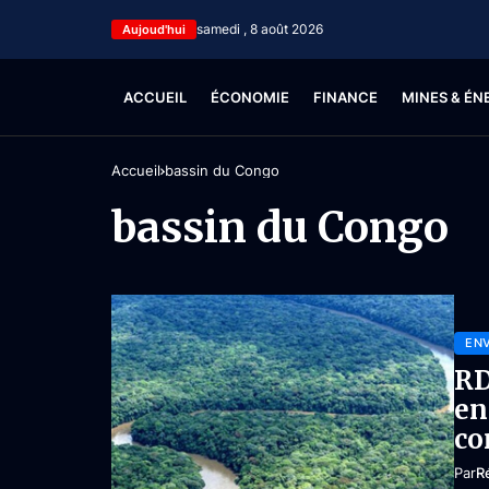
samedi , 8 août 2026
Aujoud'hui
ACCUEIL
ÉCONOMIE
FINANCE
MINES & ÉN
Accueil
bassin du Congo
bassin du Congo
EN
RD
en
co
Par
R