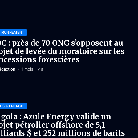
VIRONNEMENT
C : près de 70 ONG s’opposent au
ojet de levée du moratoire sur les
ncessions forestières
édaction
1 mois Il y a
ES & ÉNERGIE
gola : Azule Energy valide un
ojet pétrolier offshore de 5,1
lliards $ et 252 millions de barils