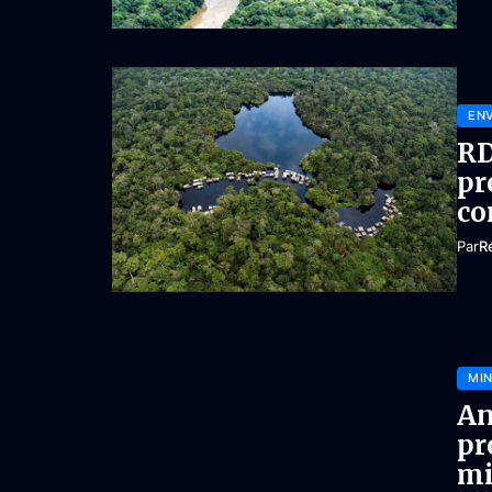
EN
RD
pr
co
Par
R
MIN
An
pr
mi