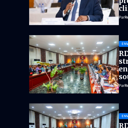
pr
cl
Par
R
EN
RD
st
en
so
Par
R
EN
RD