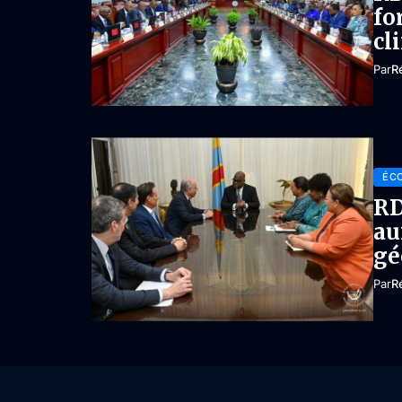
fo
cl
Par
R
ÉC
RD
au
gé
Par
R