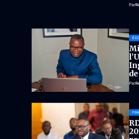
Par
R
ÉC
Mi
l’
In
de
Par
R
FIN
RD
20