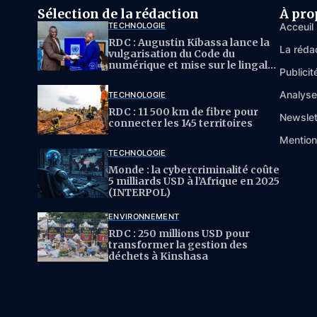
Sélection de la rédaction
À pro
TECHNOLOGIE
Acceuil
RDC : Augustin Kibassa lance la
La réda
vulgarisation du Code du
numérique et mise sur le lingala
Publicit
pour l’IA
Analys
TECHNOLOGIE
RDC : 11 500 km de fibre pour
Newslet
connecter les 145 territoires
Mention
TECHNOLOGIE
Monde : la cybercriminalité coûte
5 milliards USD à l’Afrique en 2025
(INTERPOL)
ENVIRONNEMENT
RDC : 250 millions USD pour
transformer la gestion des
déchets à Kinshasa