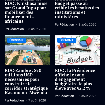
RDC : Kinshasa mise
Budget passe au
sur Grand Inga pour
crible les besoins des
mobiliser des
institutions et
financements
ministères
africains
Par
Rédaction
8 août 2026
Par
Rédaction
8 août 2026
ÉCONOMIE
ÉCONOMIE
RDC-Zambie : 850
RDC : la Présidence
millions USD
affiche le taux
nécessaires pour
d’engagement
construire le
budgétaire le plus
corridor stratégique
élevé avec 92,2 %
Kasomeno-Mwenda
Par
Rédaction
6 août 2026
Par
Rédaction
7 août 2026