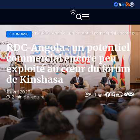
Accueil
Économie
RDC-Angola : un potentiel commercial encore peu
ÉCONOMIE
exploité au cœur du forum de Kinshasa
RDC-Angola : un potentiel
commercial encore peu
exploité au cœur du forum
de Kinshasa
2 avril 2026
Partager
2 min de lecture