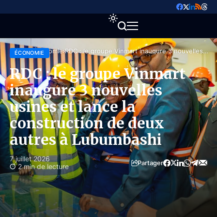
Accueil
Économie
RDC : le groupe Vinmart inaugure 3 nouvelles
ÉCONOMIE
usines et lance la construction de deux autres à
Lubumbashi
RDC : le groupe Vinmart
inaugure 3 nouvelles
usines et lance la
construction de deux
autres à Lubumbashi
7 juillet 2026
Partager
2 min de lecture