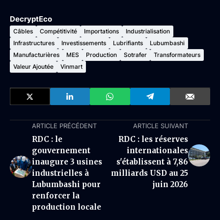
DecryptEco
Câbles
Compétitivité
Importations
Industrialisation
Infrastructures
Investissements
Lubrifiants
Lubumbashi
Manufacturières
MES
Production
Sotrafer
Transformateurs
Valeur Ajoutée
Vinmart
ARTICLE PRÉCÉDENT
ARTICLE SUIVANT
RDC : le
RDC : les réserves
gouvernement
internationales
inaugure 3 usines
s'établissent à 7,86
industrielles à
milliards USD au 25
Lubumbashi pour
juin 2026
renforcer la
production locale