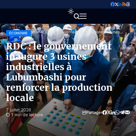
Accueil
Économie
RDC : le gouvernement inaugure 3 usines
ÉCONOMIE
industrielles à Lubumbashi pour renforcer la
production locale
RDC : le gouvernement
inaugure 3 usines
industrielles à
Lubumbashi pour
renforcer la production
locale
7 juillet 2026
Partager
1 min de lecture