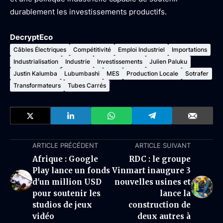
durablement les investissements productifs.
DecryptEco
Câbles Électriques
Compétitivité
Emploi Industriel
Importations
Industrialisation
Industrie
Investissements
Julien Paluku
Justin Kalumba
Lubumbashi
MES
Production Locale
Sotrafer
Transformateurs
Tubes Carrés
ARTICLE PRÉCÉDENT
ARTICLE SUIVANT
Afrique : Google
RDC : le groupe
Play lance un fonds
Vinmart inaugure 3
d'un million USD
nouvelles usines et
pour soutenir les
lance la
studios de jeux
construction de
vidéo
deux autres à