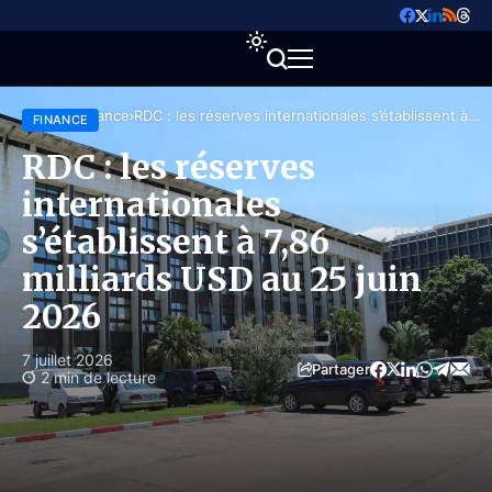
Accueil
Finance
RDC : les réserves internationales s’établissent à
FINANCE
7,86 milliards USD au 25 juin 2026
RDC : les réserves
internationales
s’établissent à 7,86
milliards USD au 25 juin
2026
7 juillet 2026
Partager
2 min de lecture