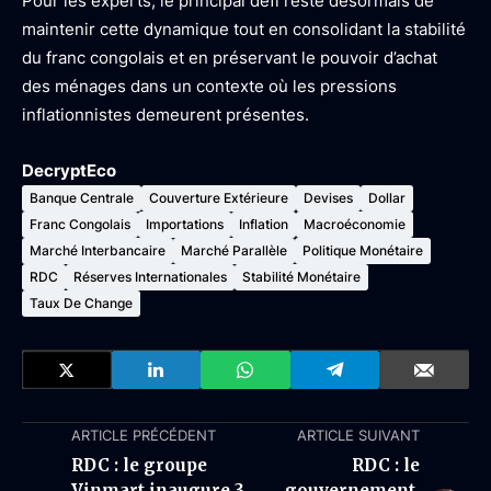
Pour les experts, le principal défi reste désormais de
maintenir cette dynamique tout en consolidant la stabilité
du franc congolais et en préservant le pouvoir d’achat
des ménages dans un contexte où les pressions
inflationnistes demeurent présentes.
DecryptEco
Banque Centrale
Couverture Extérieure
Devises
Dollar
Franc Congolais
Importations
Inflation
Macroéconomie
Marché Interbancaire
Marché Parallèle
Politique Monétaire
RDC
Réserves Internationales
Stabilité Monétaire
Taux De Change
ARTICLE PRÉCÉDENT
ARTICLE SUIVANT
RDC : le groupe
RDC : le
Vinmart inaugure 3
gouvernement,