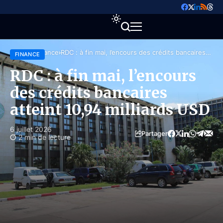
Accueil
Finance
RDC : à fin mai, l’encours des crédits bancaires
FINANCE
atteint 10,94 milliards USD
RDC : à fin mai, l’encours
des crédits bancaires
atteint 10,94 milliards USD
6 juillet 2026
Partager
2 min de lecture