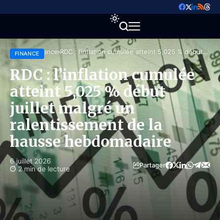
Accueil
Finance
RDC : l’inflation cumulée atteint 5,025 % début
FINANCE
juillet malgré un ralentissement de la hausse
hebdomadaire
RDC : l’inflation cumulée
atteint 5,025 % début
juillet malgré un
ralentissement de la
hausse hebdomadaire
6 juillet 2026
Partager
2 min de lecture