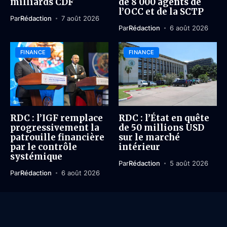
milliards CDF
de 8 000 agents de
l’OCC et de la SCTP
Par
Rédaction
7 août 2026
Par
Rédaction
6 août 2026
FINANCE
FINANCE
RDC : l’IGF remplace
RDC : l’État en quête
progressivement la
de 50 millions USD
patrouille financière
sur le marché
par le contrôle
intérieur
systémique
Par
Rédaction
5 août 2026
Par
Rédaction
6 août 2026