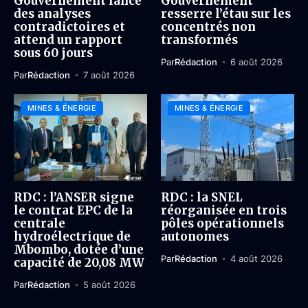
Gouvernement lance
Gouvernement
des analyses
resserre l’étau sur les
contradictoires et
concentrés non
attend un rapport
transformés
sous 60 jours
Par
Rédaction
6 août 2026
Par
Rédaction
7 août 2026
MINES & ÉNERGIE
MINES & ÉNERGIE
RDC : l’ANSER signe
RDC : la SNEL
le contrat EPC de la
réorganisée en trois
centrale
pôles opérationnels
hydroélectrique de
autonomes
Mbombo, dotée d’une
Par
Rédaction
4 août 2026
capacité de 20,08 MW
Par
Rédaction
5 août 2026