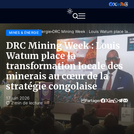
Accueil
Mines & Énergie
DRC Mining Week : Louis Watum place la
MINES & ÉNERGIE
transformation locale des minerais au cœur
de la stratégie congolaise
DRC Mining Week : Louis
Watum place la
transformation locale des
minerais au cœur de la
stratégie congolaise
17 juin 2026
Partager
2 min de lecture