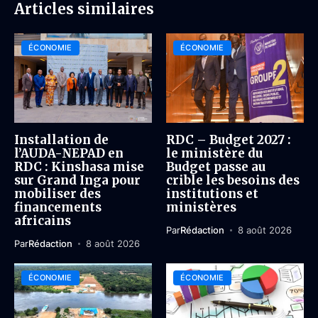
Articles similaires
ÉCONOMIE
ÉCONOMIE
Installation de
RDC – Budget 2027 :
l’AUDA-NEPAD en
le ministère du
RDC : Kinshasa mise
Budget passe au
sur Grand Inga pour
crible les besoins des
mobiliser des
institutions et
financements
ministères
africains
Par
Rédaction
8 août 2026
Par
Rédaction
8 août 2026
ÉCONOMIE
ÉCONOMIE