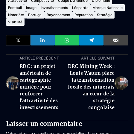
Attractivité
Compétitivité
Coupe Du Monde
Diplomatie
Football
Image
Investissements
Léopards
Marque Nationale
Notoriété
Portugal
Rayonnement
Réputation
Stratégie
Visibilité
ARTICLE PRÉCÉDENT
ARTICLE SUIVANT
RDC : un projet
DRC Mining Week :
américain de
Louis Watum place
cartographie
la transformation
minière pour
locale des minerais
renforcer
au cœur de la
l'attractivité des
stratégie
investissements
congolaise
Laisser un commentaire
Votre adresse e-mail ne sera pas publiée.
Les champs