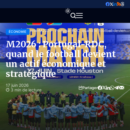
Accueil
Économie
M2026 : Portugal-RDC, quand le football devient
ÉCONOMIE
un actif économique et stratégique
M2026 : Portugal-RDC,
quand le football devient
un actif économique et
stratégique
17 juin 2026
Partager
3 min de lecture