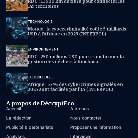
RDC : 11 500 km de fibre pour connecter les
145 territoires
TECHNOLOGIE
Monde : la cybercriminalité coûte 5 milliards
USD à l’Afrique en 2025 (INTERPOL)
ENVIRONNEMENT
RDC : 250 millions USD pour transformer la
gestion des déchets à Kinshasa
TECHNOLOGIE
Afrique : 55 % des cybercrimes signalés en
2025 sont facilités par l’IA (INTERPOL)
À propos de DécryptEco
Acceuil
À propos
La rédaction
Nous contacter
Publicité & partenariats
Proposer une information
Analyses
Interviews