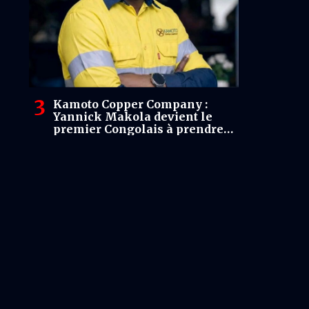
Kamoto Copper Company :
Yannick Makola devient le
premier Congolais à prendre
les commandes de KCC