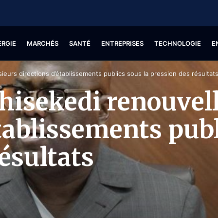
ERGIE
MARCHÉS
SANTÉ
ENTREPRISES
TECHNOLOGIE
E
sieurs directions d’établissements publics sous la pression des résultat
shisekedi renouvel
tablissements publ
ésultats