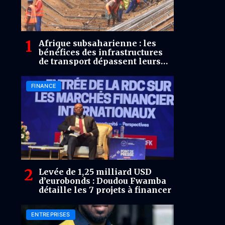
Afrique subsaharienne : les
bénéfices des infrastructures
de transport dépassent leurs
coûts de plus de 22 fois
(Rapport)
FINANCE
Levée de 1,25 milliard USD
d’eurobonds : Doudou Fwamba
détaille les 7 projets à financer
ENTREPRISES