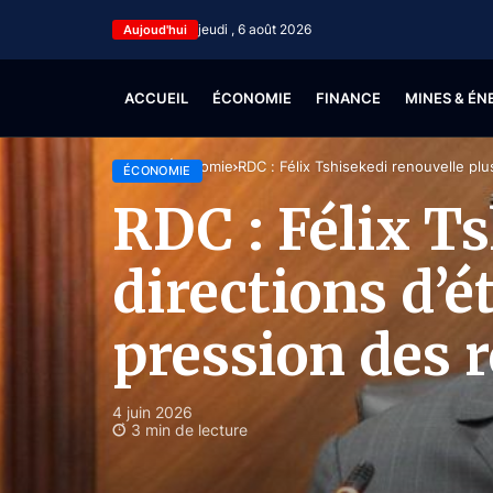
jeudi , 6 août 2026
Aujoud'hui
ACCUEIL
ÉCONOMIE
FINANCE
MINES & ÉN
Accueil
Économie
RDC : Félix Tshisekedi renouvelle plu
ÉCONOMIE
RDC : Félix T
directions d’é
pression des r
4 juin 2026
3 min de lecture