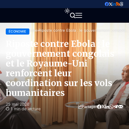
Accueil
Économie
Riposte contre Ebola : le gouvernement congolais
ÉCONOMIE
et le Royaume-Uni renforcent leur coordination
sur les vols humanitaires
Riposte contre Ebola : le
gouvernement congolais
et le Royaume-Uni
renforcent leur
coordination sur les vols
humanitaires
25 mai 2026
Partager
1 min de lecture