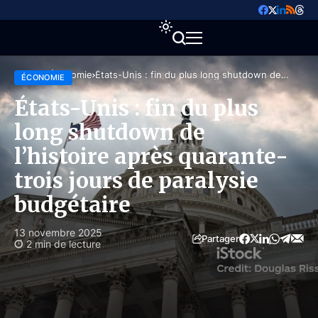
Accueil
Économie
États-Unis : fin du plus long shutdown de
ÉCONOMIE
l’histoire après quarante-trois jours de paralysie
budgétaire
États-Unis : fin du plus
long shutdown de
l’histoire après quarante-
trois jours de paralysie
budgétaire
13 novembre 2025
Partager
2 min de lecture