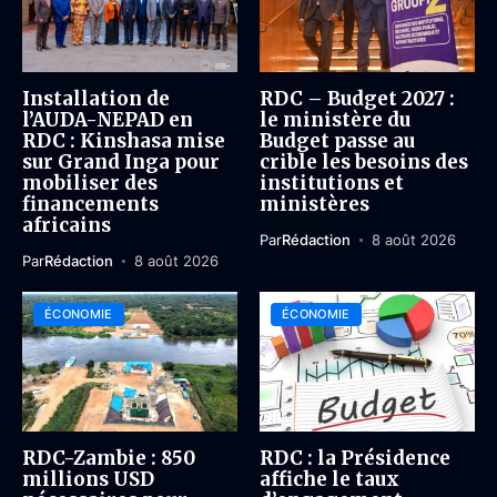
Installation de
RDC – Budget 2027 :
l’AUDA-NEPAD en
le ministère du
RDC : Kinshasa mise
Budget passe au
sur Grand Inga pour
crible les besoins des
mobiliser des
institutions et
financements
ministères
africains
Par
Rédaction
8 août 2026
Par
Rédaction
8 août 2026
ÉCONOMIE
ÉCONOMIE
RDC-Zambie : 850
RDC : la Présidence
millions USD
affiche le taux