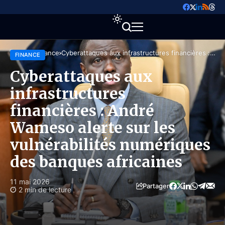
Accueil
Finance
Cyberattaques aux infrastructures financières :
FINANCE
André Wameso alerte sur les vulnérabilités
numériques des banques africaines
Cyberattaques aux
infrastructures
financières : André
Wameso alerte sur les
vulnérabilités numériques
des banques africaines
11 mai 2026
Partager
2 min de lecture