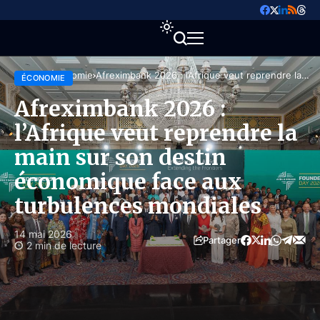
Accueil
Économie
Afreximbank 2026 : l’Afrique veut reprendre la
ÉCONOMIE
main sur son destin économique face aux
turbulences mondiales
Afreximbank 2026 :
l’Afrique veut reprendre la
main sur son destin
économique face aux
turbulences mondiales
14 mai 2026
Partager
2 min de lecture