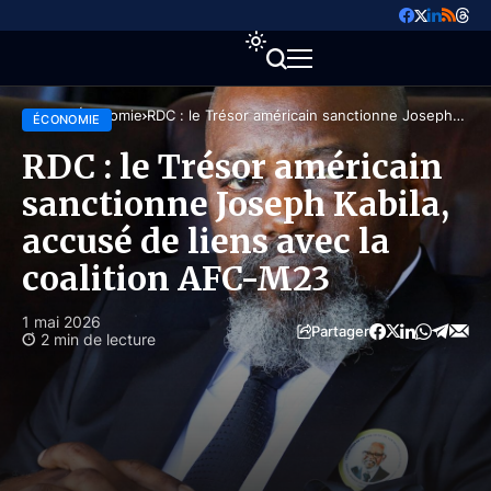
Accueil
Économie
RDC : le Trésor américain sanctionne Joseph
ÉCONOMIE
Kabila, accusé de liens avec la coalition AFC-M23
RDC : le Trésor américain
sanctionne Joseph Kabila,
accusé de liens avec la
coalition AFC-M23
1 mai 2026
Partager
2 min de lecture