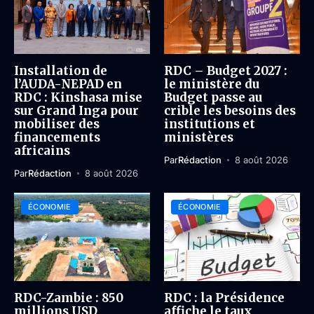
Installation de
RDC – Budget 2027 :
l’AUDA-NEPAD en
le ministère du
RDC : Kinshasa mise
Budget passe au
sur Grand Inga pour
crible les besoins des
mobiliser des
institutions et
financements
ministères
africains
Par
Rédaction
8 août 2026
Par
Rédaction
8 août 2026
ÉCONOMIE
ÉCONOMIE
RDC-Zambie : 850
RDC : la Présidence
millions USD
affiche le taux