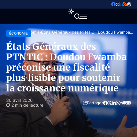
Accueil
Économie
États Généraux des PTNTIC : Doudou Fwamba
ÉCONOMIE
préconise une fiscalité plus lisible pour soutenir la
croissance numérique
États Généraux des
PTNTIC : Doudou Fwamba
préconise une fiscalité
plus lisible pour soutenir
la croissance numérique
30 avril 2026
Partager
2 min de lecture