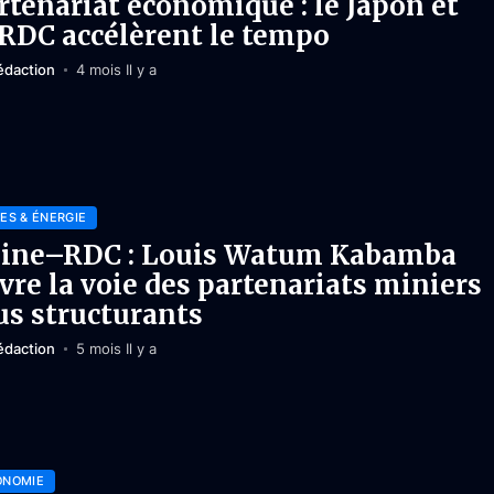
rtenariat économique : le Japon et
 RDC accélèrent le tempo
édaction
4 mois Il y a
ES & ÉNERGIE
ine–RDC : Louis Watum Kabamba
vre la voie des partenariats miniers
us structurants
édaction
5 mois Il y a
ONOMIE