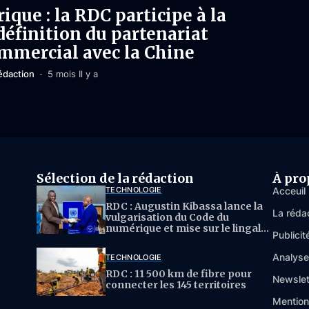
rique : la RDC participe à la
définition du partenariat
mmercial avec la Chine
édaction
5 mois Il y a
Sélection de la rédaction
À pro
TECHNOLOGIE
Acceuil
RDC : Augustin Kibassa lance la
La réda
vulgarisation du Code du
numérique et mise sur le lingala
Publicit
pour l’IA
Analys
TECHNOLOGIE
RDC : 11 500 km de fibre pour
Newslet
connecter les 145 territoires
Mention