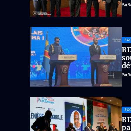
Par
R
ÉC
RD
so
dé
Par
R
ÉC
RD
pa