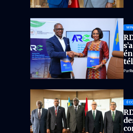
MIN
RD
s’
én
té
Par
R
ÉC
RD
de
co