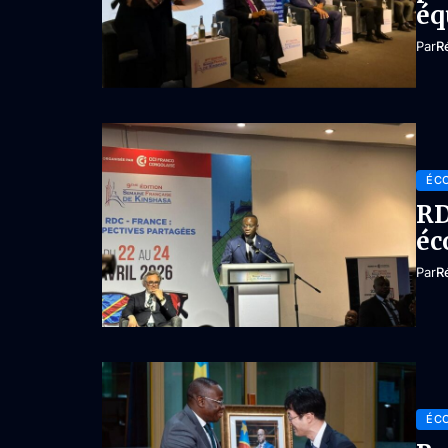
éq
Par
R
ÉC
RD
éc
Par
R
ÉC