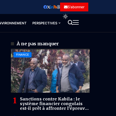
S’abonner
NVIRONNEMENT
PERSPECTIVES
À ne pas manquer
FINANCE
Sanctions contre Kabila : le
système financier congolais
est-il prêt à affronter l’épreuve
du dollar ?