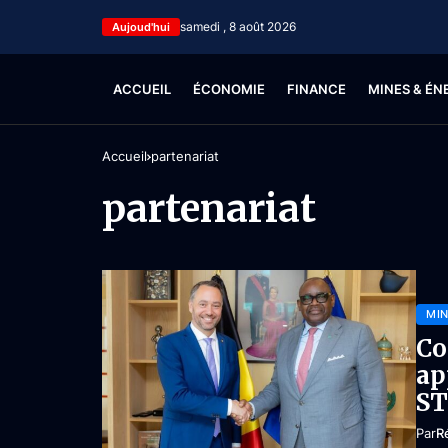
samedi , 8 août 2026
Aujoud'hui
ACCUEIL
ÉCONOMIE
FINANCE
MINES & ÉN
Accueil
partenariat
partenariat
MIN
Co
ap
ST
Par
R