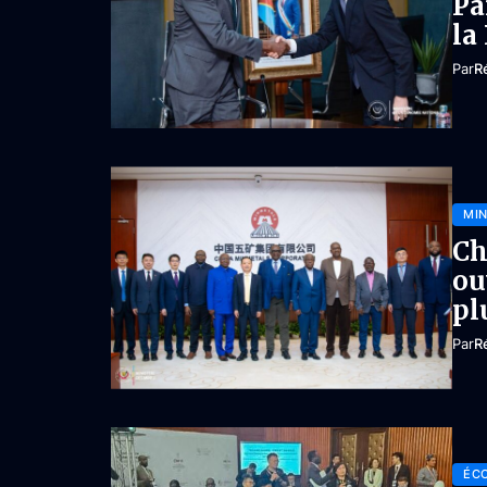
Pa
la
Par
R
MIN
Ch
ou
pl
Par
R
ÉC