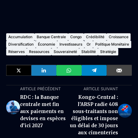
Accumulation
Banque Centrale
Congo
Crédibilité
Croissance
Diversification
Économie
Investisseurs
Or
Politique Monétaire
Réserves
Ressources
Souveraineté
Stabilité
Stratégie
ARTICLE PRÉCÉDENT
ARTICLE SUIVANT
RDC : la Banque
Kongo-Central :
centrale met fin
l’ARSP radie 408
aux paiements en
sous-traitants non
devises en espèces
éligibles et impose
d’ici 2027
un délai de 30 jours
aux cimenteries