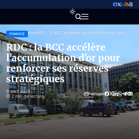
Accueil
Finance
RDC : la BCC accélère l’accumulation d’or pour
FINANCE
renforcer ses réserves stratégiques
RDC : la BCC accélère
l’accumulation d’or pour
renforcer ses réserves
stratégiques
9 avril 2026
Partager
2 min de lecture