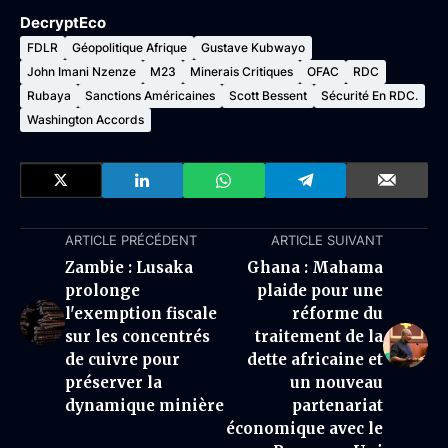
DecryptEco
FDLR
Géopolitique Afrique
Gustave Kubwayo
John Imani Nzenze
M23
Minerais Critiques
OFAC
RDC
Rubaya
Sanctions Américaines
Scott Bessent
Sécurité En RDC.
Washington Accords
ARTICLE PRÉCÉDENT
ARTICLE SUIVANT
Zambie : Lusaka
Ghana : Mahama
prolonge
plaide pour une
l'exemption fiscale
réforme du
sur les concentrés
traitement de la
de cuivre pour
dette africaine et
préserver la
un nouveau
dynamique minière
partenariat
économique avec le