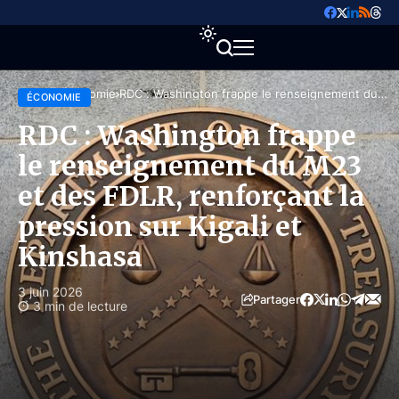
Accueil
Économie
RDC : Washington frappe le renseignement du
ÉCONOMIE
M23 et des FDLR, renforçant la pression sur Kigali
et Kinshasa
RDC : Washington frappe
le renseignement du M23
et des FDLR, renforçant la
pression sur Kigali et
Kinshasa
3 juin 2026
Partager
3 min de lecture