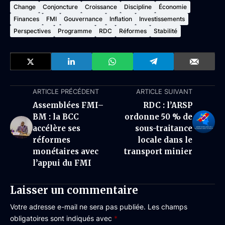
Change
Conjoncture
Croissance
Discipline
Économie
Finances
FMI
Gouvernance
Inflation
Investissements
Perspectives
Programme
RDC
Réformes
Stabilité
ARTICLE PRÉCÉDENT
ARTICLE SUIVANT
Assemblées FMI–
RDC : l’ARSP
BM : la BCC
ordonne 50 % de
accélère ses
sous-traitance
réformes
locale dans le
monétaires avec
transport minier
l’appui du FMI
Laisser un commentaire
Votre adresse e-mail ne sera pas publiée.
Les champs
obligatoires sont indiqués avec
*