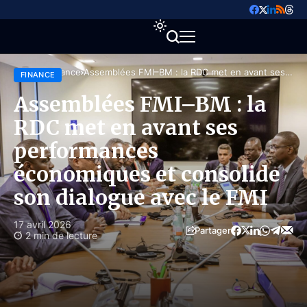
Accueil
Finance
Assemblées FMI–BM : la RDC met en avant ses
FINANCE
performances économiques et consolide son
dialogue avec le FMI
Assemblées FMI–BM : la
RDC met en avant ses
performances
économiques et consolide
son dialogue avec le FMI
17 avril 2026
Partager
2 min de lecture