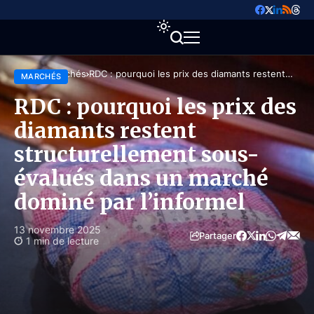
Accueil
Marchés
RDC : pourquoi les prix des diamants restent
MARCHÉS
structurellement sous-évalués dans un marché
dominé par l’informel
RDC : pourquoi les prix des
diamants restent
structurellement sous-
évalués dans un marché
dominé par l’informel
13 novembre 2025
Partager
1 min de lecture