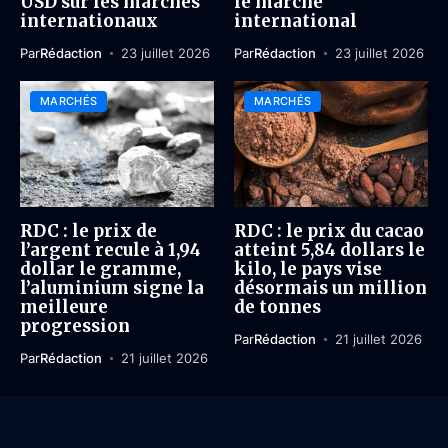
USD sur les marchés
le marché
internationaux
international
Par
Rédaction
23 juillet 2026
Par
Rédaction
23 juillet 2026
MARCHÉS
MARCHÉS
RDC : le prix de
RDC : le prix du cacao
l’argent recule à 1,94
atteint 5,84 dollars le
dollar le gramme,
kilo, le pays vise
l’aluminium signe la
désormais un million
meilleure
de tonnes
progression
Par
Rédaction
21 juillet 2026
Par
Rédaction
21 juillet 2026