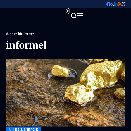
Accueil
informel
informel
MINES & ÉNERGIE