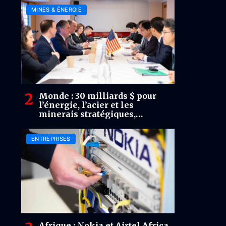
des marchés
MINES & ÉNERGIE
Monde : 30 milliards $ pour
l’énergie, l’acier et les
minerais stratégiques,
Washington déploie l’arme
financière pour sécuriser ses
ENTREPRISES
chaînes d’approvisionnement
Afrique : Nokia et Airtel Africa