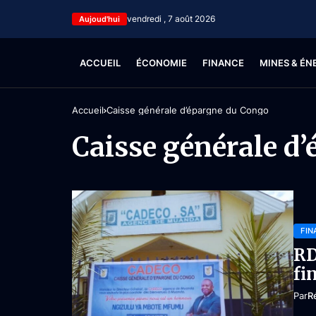
vendredi , 7 août 2026
Aujoud'hui
ACCUEIL
ÉCONOMIE
FINANCE
MINES & ÉN
Accueil
Caisse générale d’épargne du Congo
Caisse générale d
FIN
RD
fi
Par
R