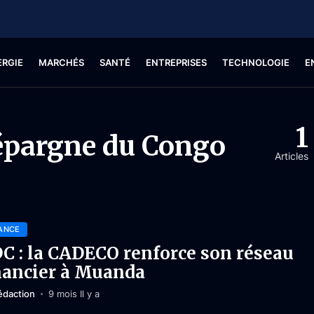
ERGIE
MARCHÉS
SANTÉ
ENTREPRISES
TECHNOLOGIE
E
1
’épargne du Congo
Articles
ANCE
C : la CADECO renforce son réseau
nancier à Muanda
édaction
9 mois Il y a