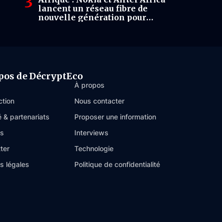
lancent un réseau fibre de
nouvelle génération pour
renforcer la connectivité
continentale
pos de DécryptEco
À propos
ction
Nous contacter
é & partenariats
Proposer une information
es
Interviews
ter
Technologie
s légales
Politique de confidentialité