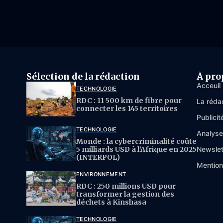
Sélection de la rédaction
À pro
Acceuil
TECHNOLOGIE
RDC : 11 500 km de fibre pour
La réda
connecter les 145 territoires
Publicit
TECHNOLOGIE
Analys
Monde : la cybercriminalité coûte
5 milliards USD à l’Afrique en 2025
Newslet
(INTERPOL)
Mention
ENVIRONNEMENT
RDC : 250 millions USD pour
transformer la gestion des
déchets à Kinshasa
TECHNOLOGIE