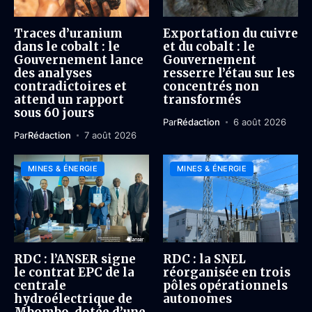
Traces d’uranium
Exportation du cuivre
dans le cobalt : le
et du cobalt : le
Gouvernement lance
Gouvernement
des analyses
resserre l’étau sur les
contradictoires et
concentrés non
attend un rapport
transformés
sous 60 jours
Par
Rédaction
6 août 2026
Par
Rédaction
7 août 2026
MINES & ÉNERGIE
MINES & ÉNERGIE
RDC : l’ANSER signe
RDC : la SNEL
le contrat EPC de la
réorganisée en trois
centrale
pôles opérationnels
hydroélectrique de
autonomes