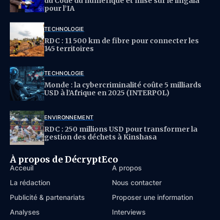
du Code du numérique et mise sur le lingala
pour l’IA
TECHNOLOGIE
RDC : 11 500 km de fibre pour connecter les
145 territoires
TECHNOLOGIE
Monde : la cybercriminalité coûte 5 milliards
USD à l’Afrique en 2025 (INTERPOL)
ENVIRONNEMENT
RDC : 250 millions USD pour transformer la
gestion des déchets à Kinshasa
À propos de DécryptEco
Acceuil
À propos
La rédaction
Nous contacter
Publicité & partenariats
Proposer une information
Analyses
Interviews