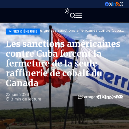
Accueil
Mines & Énergie
Les sanctions américaines contre Cuba
MINES & ÉNERGIE
forcent la fermeture de la seule raffinerie
de cobalt du Canada
Les sanctions américaines
contre Cuba forcent la
fermeture de la seule
raffinerie de cobalt du
Canada
23 juin 2026
Partager
3 min de lecture