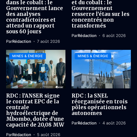
dans le cobalt : le
et du cobalt : le
Gouvernement lance
Gouvernement
des analyses
resserre l’étau sur les
contradictoires et
concentrés non
attend un rapport
transformés
sous 60 jours
Par
Rédaction
6 août 2026
Par
Rédaction
7 août 2026
MINES & ÉNERGIE
MINES & ÉNERGIE
RDC : l’ANSER signe
RDC : la SNEL
le contrat EPC de la
réorganisée en trois
centrale
pôles opérationnels
hydroélectrique de
autonomes
Mbombo, dotée d’une
Par
Rédaction
4 août 2026
capacité de 20,08 MW
Par
Rédaction
5 août 2026