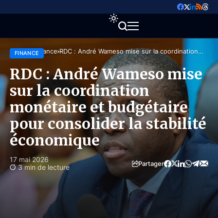
Accueil
Finance
RDC : André Wameso mise sur la coordination
FINANCE
monétaire et budgétaire pour consolider la stabilité
économique
RDC : André Wameso mise
sur la coordination
monétaire et budgétaire
pour consolider la stabilité
économique
17 mai 2026
Partager
3 min de lecture