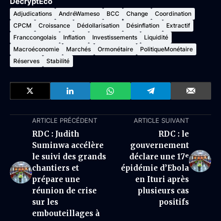
DecryptEco
Adjudications
AndréWameso
BCC
Change
Coordination
CPCM
Croissance
Dédollarisation
Désinflation
Extractif
Franccongolais
Inflation
Investissements
Liquidité
Macroéconomie
Marchés
Ormonétaire
PolitiqueMonétaire
Réserves
Stabilité
ARTICLE PRÉCÉDENT
ARTICLE SUIVANT
RDC : Judith
RDC : le
Suminwa accélère
gouvernement
le suivi des grands
déclare une 17ᵉ
chantiers et
épidémie d’Ebola
prépare une
en Ituri après
réunion de crise
plusieurs cas
sur les
positifs
embouteillages à