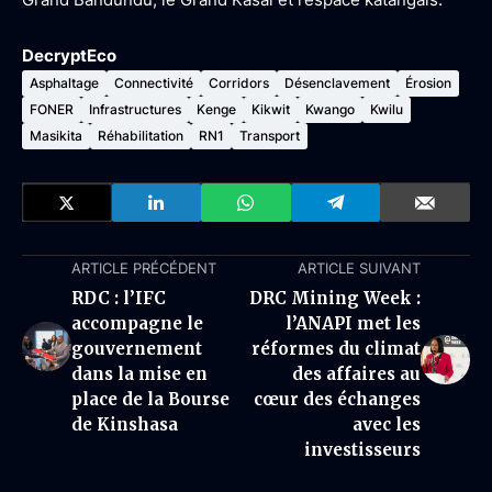
DecryptEco
Asphaltage
Connectivité
Corridors
Désenclavement
Érosion
FONER
Infrastructures
Kenge
Kikwit
Kwango
Kwilu
Masikita
Réhabilitation
RN1
Transport
ARTICLE PRÉCÉDENT
ARTICLE SUIVANT
RDC : l’IFC
DRC Mining Week :
accompagne le
l’ANAPI met les
gouvernement
réformes du climat
dans la mise en
des affaires au
place de la Bourse
cœur des échanges
de Kinshasa
avec les
investisseurs