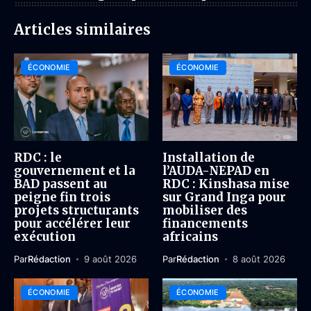
Articles similaires
ÉCONOMIE
ÉCONOMIE
RDC : le
Installation de
gouvernement et la
l’AUDA-NEPAD en
BAD passent au
RDC : Kinshasa mise
peigne fin trois
sur Grand Inga pour
projets structurants
mobiliser des
pour accélérer leur
financements
exécution
africains
Par
Rédaction
9 août 2026
Par
Rédaction
8 août 2026
ÉCONOMIE
ÉCONOMIE