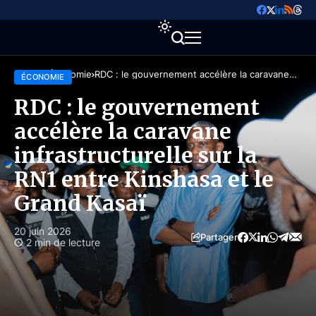
Accueil
Économie
RDC : le gouvernement accélère la caravane
ÉCONOMIE
infrastructurelle sur la RN1 entre Kinshasa et le
Grand Kasaï
RDC : le gouvernement
accélère la caravane
infrastructurelle sur la
RN1 entre Kinshasa et le
Grand Kasaï
20 juin 2026
Partager
2 min de lecture