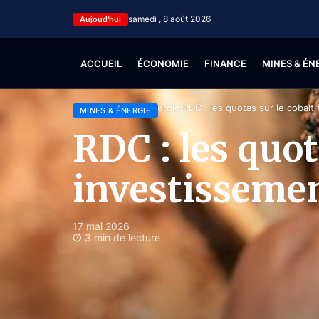
samedi , 8 août 2026
Aujoud'hui
ACCUEIL
ÉCONOMIE
FINANCE
MINES & ÉN
Accueil
Mines & Énergie
RDC : les quotas sur le cobalt
MINES & ÉNERGIE
RDC : les quota
investisseme
17 mai 2026
3 min de lecture