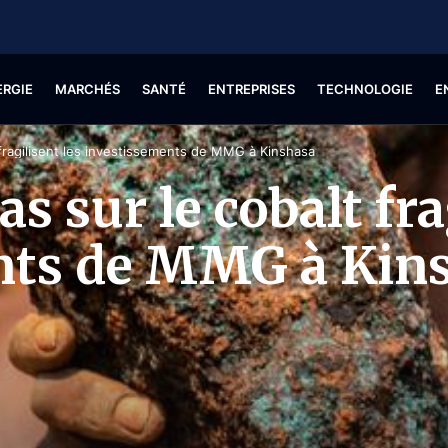
ERGIE
MARCHÉS
SANTÉ
ENTREPRISES
TECHNOLOGIE
E
 fragilisent les investissements de MMG à Kinshasa
s sur le cobalt fra
nts de MMG à Kin