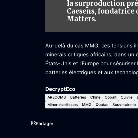
la surproduction pré
Caesens, fondatrice 
Matters.
Au-delà du cas MMG, ces tensions ill
minerais critiques africains, dans un 
États-Unis et l’Europe pour sécurise
batteries électriques et aux technolo
DecryptEco
ARECOMS
Batteries
Chine
Cobalt
Cuivre
Mineraiscritiques
MMG
Quotas
Souveraineté
Partager