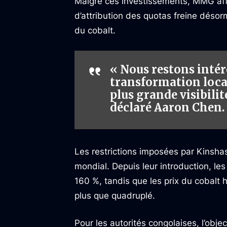
Malgré ces investissements, MMG affi
d’attribution des quotas freine déso
du cobalt.
« Nous restons intér
transformation local
plus grande visibilit
déclaré Aaron Chen.
Les restrictions imposées par Kinsha
mondial. Depuis leur introduction, le
160 %, tandis que les prix du cobalt h
plus que quadruplé.
Pour les autorités congolaises, l’obje